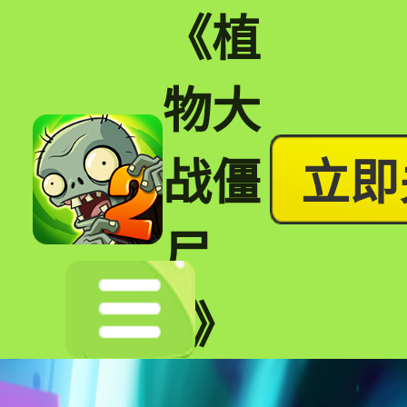
《植
物大
战僵
立即
尸
2》